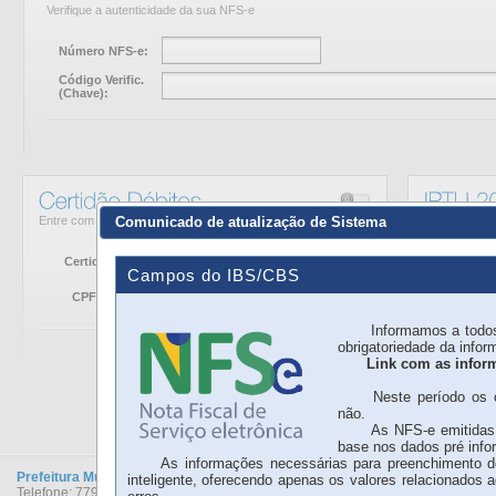
Verifique a autenticidade da sua NFS-e
Número NFS-e:
Código Verific.
(Chave):
Entre com seus dados para emissão da Certidão
Entre com s
Comunicado de atualização de Sistema
Certidão de:
CPF/C
Campos do IBS/CBS
CPF/CNPJ:
Inscri
Informamos a todos os 
obrigatoriedade da info
Link com as infor
Neste período os camp
não.
As NFS-e emitidas via
base nos dados pré info
As informações necessárias para preenchimento do I
Prefeitura Municipal de Santa Cruz Cabrália
inteligente, oferecendo apenas os valores relacionados 
Telefone: 77999585253