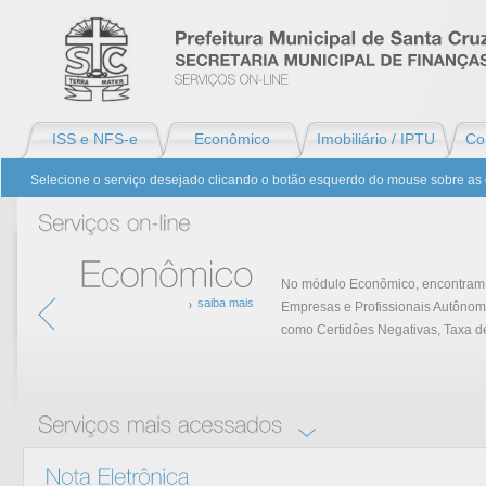
ISS e NFS-e
Econômico
Imobiliário / IPTU
Con
Selecione o serviço desejado clicando o botão esquerdo do mouse sobre as 
No módulo Econômico, encontram-s
saiba mais
Empresas e Profissionais Autônom
Econômico
como Certidôes Negativas, Taxa de